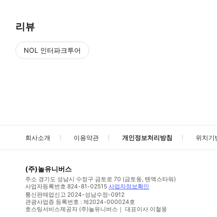
리뷰
NOL 인터파크투어
NOL
에서 작성된 리뷰 입니다.
별점 높은순
별점 높은순
회사소개
이용약관
개인정보처리방침
위치기
(주)놀유니버스
주소
경기도 성남시 수정구 금토로 70 (금토동, 텐엑스타워)
사업자등록번호
824-81-02515
사업자정보확인
통신판매업신고
2024-성남수정-0912
관광사업증 등록번호 : 제2024-000024호
호스팅서비스제공자 (주)놀유니버스｜ 대표이사 이철웅