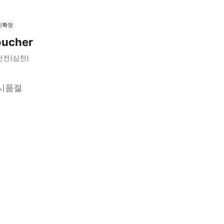
시확정
oucher
선전(심천)
시품절