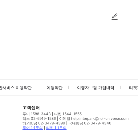
사진/동영상
사진/동영상
반서비스 이용약관
여행약관
여행자보험 가입내역
티켓
고객센터
투어 1588-3443
티켓 1544-1555
팩스 02-6919-1586
이메일 help.interpark@nol-universe.com
해외항공 02-3479-4399
국내항공 02-3479-4340
투어 1:1문의
티켓 1:1문의