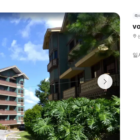
즉
v
일