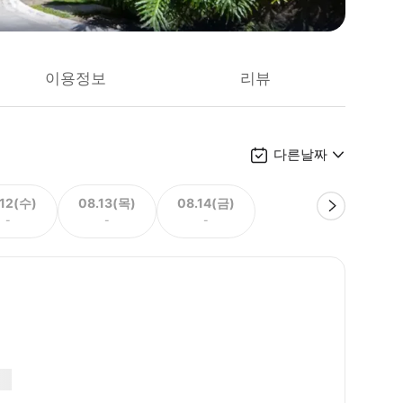
이용정보
리뷰
다른날짜
.12(수)
08.13(목)
08.14(금)
-
-
-