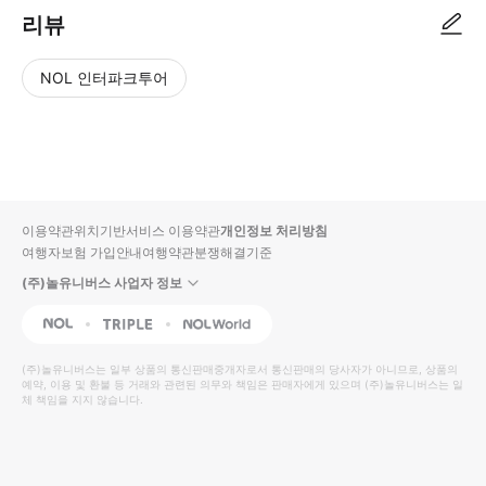
리뷰
NOL 인터파크투어
NOL
별
사
에서
점
진/
작성
높
동
된
은
영
리뷰
순
상
이용약관
위치기반서비스 이용약관
개인정보 처리방침
입니
여행자보험 가입안내
여행약관
분쟁해결기준
다.
(주)놀유니버스 사업자 정보
별
사
NOL
Triple
Interpark Global
점
진/
높
동
(주)놀유니버스
는 일부 상품의 통신판매중개자로서 통신판매의 당사자가 아니므로, 상품의
예약, 이용 및 환불 등 거래와 관련된 의무와 책임은 판매자에게 있으며
은
영
(주)놀유니버스
는 일
체 책임을 지지 않습니다.
순
상