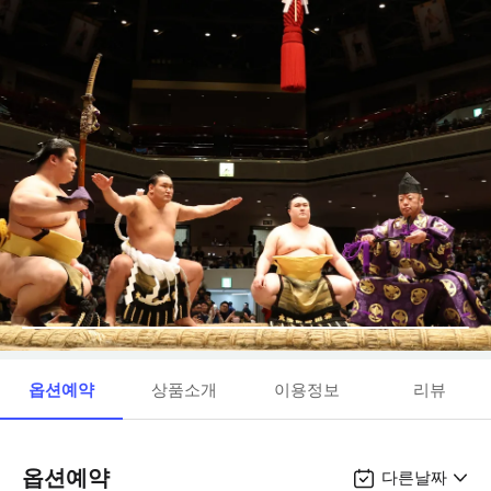
옵션예약
상품소개
이용정보
리뷰
옵션예약
다른날짜