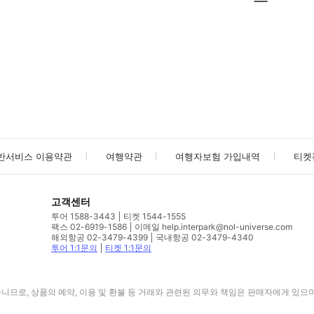
사진/동영상
사진/동영상
반서비스 이용약관
여행약관
여행자보험 가입내역
티켓
고객센터
투어 1588-3443
티켓 1544-1555
팩스 02-6919-1586
이메일 help.interpark@nol-universe.com
해외항공 02-3479-4399
국내항공 02-3479-4340
투어 1:1문의
티켓 1:1문의
므로, 상품의 예약, 이용 및 환불 등 거래와 관련된 의무와 책임은 판매자에게 있으