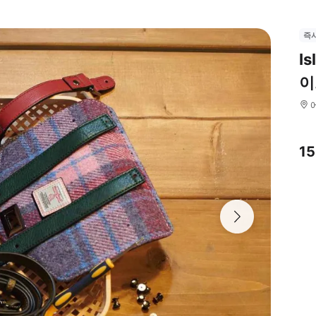
즉
I
이
1