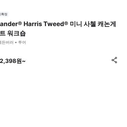
시확정
slander® Harris Tweed® 미니 사첼 캐논게
트 워크숍
에든버러
투어
52,398원~