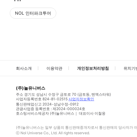
NOL 인터파크투어
NOL
에서 작성된 리뷰 입니다.
별점 높은순
별점 높은순
회사소개
이용약관
개인정보처리방침
위치기
(주)놀유니버스
주소
경기도 성남시 수정구 금토로 70 (금토동, 텐엑스타워)
사업자등록번호
824-81-02515
사업자정보확인
통신판매업신고
2024-성남수정-0912
관광사업증 등록번호 : 제2024-000024호
호스팅서비스제공자 (주)놀유니버스｜ 대표이사 이철웅
(주)놀유니버스
는 일부 상품의 통신판매중개자로서 통신판매의 당사자가 아니
ⓒ
Nol Universe Co
., Ltd. All rights reserved.