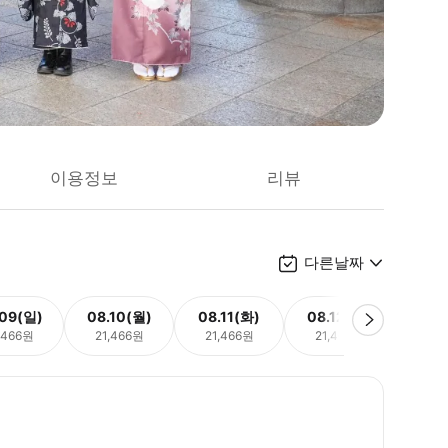
이용정보
리뷰
다른날짜
.09(일)
08.10(월)
08.11(화)
08.12(수)
08.
,466원
21,466원
21,466원
21,466원
21,