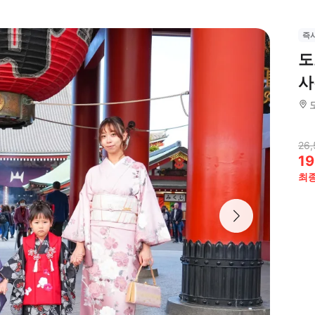
즉
도
사
26,
19
최