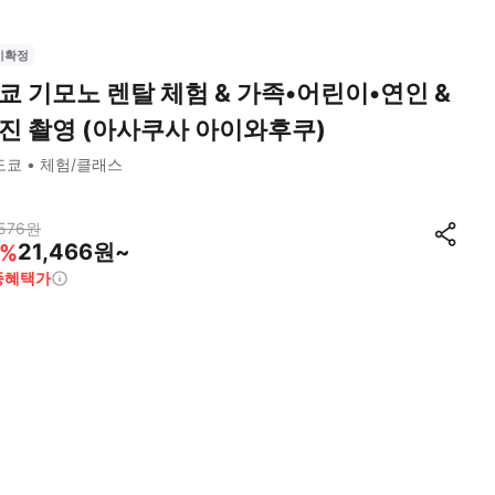
시확정
쿄 기모노 렌탈 체험 & 가족•어린이•연인 &
진 촬영 (아사쿠사 아이와후쿠)
도쿄
체험/클래스
576
원
21,466원~
%
종혜택가