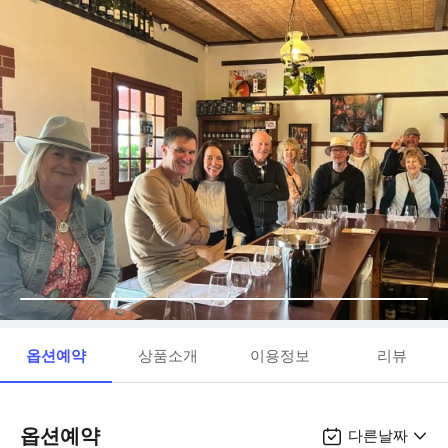
옵션예약
상품소개
이용정보
리뷰
옵션예약
다른날짜