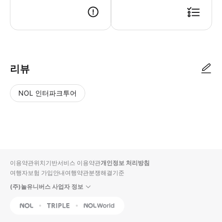
리뷰
NOL 인터파크투어
NOL
별
사
에서
점
진/
작성
높
동
된
은
영
리뷰
순
상
이용약관
위치기반서비스 이용약관
개인정보 처리방침
입니
여행자보험 가입안내
여행약관
분쟁해결기준
다.
(주)놀유니버스 사업자 정보
별
사
NOL
Triple
Interpark Global
점
진/