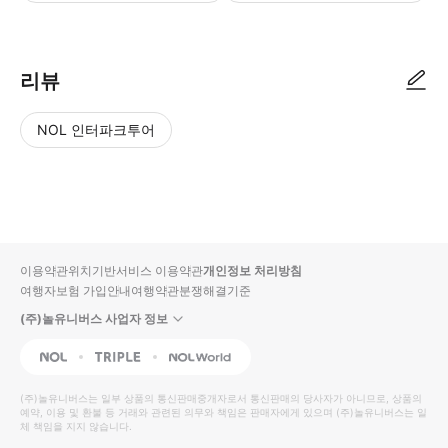
리뷰
NOL 인터파크투어
NOL
별
사
에서
점
진/
작성
높
동
된
은
영
리뷰
순
상
이용약관
위치기반서비스 이용약관
개인정보 처리방침
입니
여행자보험 가입안내
여행약관
분쟁해결기준
다.
(주)놀유니버스 사업자 정보
별
사
NOL
Triple
Interpark Global
점
진/
높
동
(주)놀유니버스
는 일부 상품의 통신판매중개자로서 통신판매의 당사자가 아니므로, 상품의
예약, 이용 및 환불 등 거래와 관련된 의무와 책임은 판매자에게 있으며
은
영
(주)놀유니버스
는 일
체 책임을 지지 않습니다.
순
상