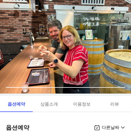
옵션예약
상품소개
이용정보
리뷰
옵션예약
다른날짜