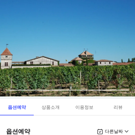
옵션예약
상품소개
이용정보
리뷰
옵션예약
다른날짜