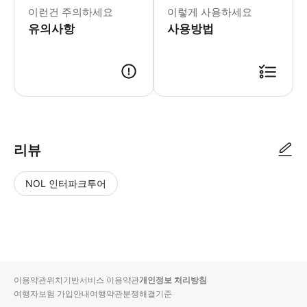
이런건 주의하세요
이렇게 사용하세요
유의사항
사용방법
리뷰
NOL 인터파크투어
NOL
별
사
에서
점
진/
작성
높
동
된
은
영
리뷰
순
상
이용약관
위치기반서비스 이용약관
개인정보 처리방침
입니
여행자보험 가입안내
여행약관
분쟁해결기준
다.