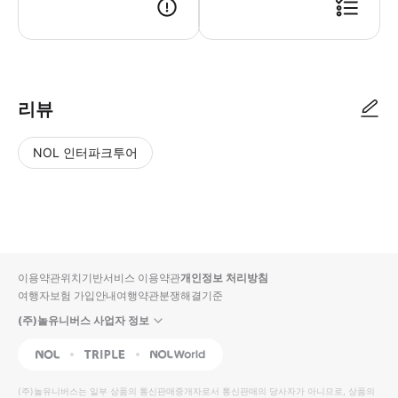
● 예약접수 후 확정이 되면 이용가능합니다. ● 바우처에 안내된 사용 방법
리뷰
NOL 인터파크투어
NOL
별
사
에서
점
진/
작성
높
동
된
은
영
리뷰
순
상
이용약관
위치기반서비스 이용약관
개인정보 처리방침
입니
여행자보험 가입안내
여행약관
분쟁해결기준
다.
(주)놀유니버스 사업자 정보
별
사
NOL
Triple
Interpark Global
점
진/
높
동
(주)놀유니버스
는 일부 상품의 통신판매중개자로서 통신판매의 당사자가 아니므로, 상품의