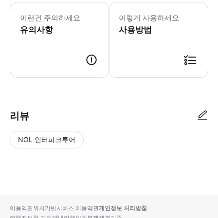
* 소요시간 : 150분 (옵션에 따라 소
이런건 주의하세요
이렇게 사용하세요
유의사항
사용방법
● 예약접수 후 확정이 되면 이용가능합니다. ● 바우처에 안내된 사용 방법
리뷰
NOL 인터파크투어
NOL
별
사
에서
점
진/
작성
높
동
된
은
영
리뷰
순
상
이용약관
위치기반서비스 이용약관
개인정보 처리방침
입니
여행자보험 가입안내
여행약관
분쟁해결기준