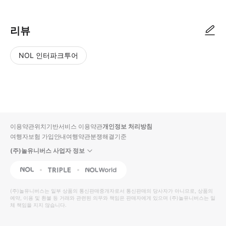
리뷰
NOL 인터파크투어
NOL
별
사
에서
점
진/
작성
높
동
된
은
영
리뷰
순
상
이용약관
위치기반서비스 이용약관
개인정보 처리방침
입니
여행자보험 가입안내
여행약관
분쟁해결기준
다.
(주)놀유니버스 사업자 정보
별
사
NOL
Triple
Interpark Global
점
진/
높
동
(주)놀유니버스
는 일부 상품의 통신판매중개자로서 통신판매의 당사자가 아니므로, 상품의
예약, 이용 및 환불 등 거래와 관련된 의무와 책임은 판매자에게 있으며
은
영
(주)놀유니버스
는 일
체 책임을 지지 않습니다.
순
상