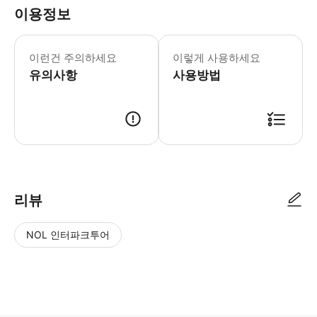
이용정보
▶ 꼭 알아두세요 알레르기나 음식 제한이 있
이런건 주의하세요
이렇게 사용하세요
유의사항
사용방법
▶ 사용방법 집합 장소까지 티켓을 보여주세요.
리뷰
NOL 인터파크투어
NOL
별
사
에서
점
진/
작성
높
동
된