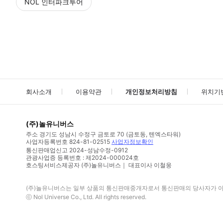
NOL 인터파크투어
NOL
에서 작성된 리뷰 입니다.
별점 높은순
별점 높은순
회사소개
이용약관
개인정보처리방침
위치기
(주)놀유니버스
주소
경기도 성남시 수정구 금토로 70 (금토동, 텐엑스타워)
사업자등록번호
824-81-02515
사업자정보확인
통신판매업신고
2024-성남수정-0912
관광사업증 등록번호 : 제2024-000024호
호스팅서비스제공자 (주)놀유니버스｜ 대표이사 이철웅
(주)놀유니버스
는 일부 상품의 통신판매중개자로서 통신판매의 당사자가 아니
ⓒ
Nol Universe Co
., Ltd. All rights reserved.