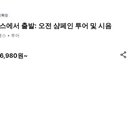
시확정
스에서 출발: 오전 샴페인 투어 및 시음
랭스
투어
96,980원~