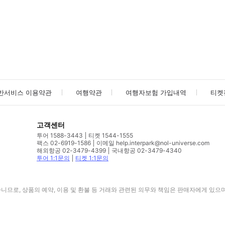
사진/동영상
사진/동영상
반서비스 이용약관
여행약관
여행자보험 가입내역
티켓
고객센터
투어 1588-3443
티켓 1544-1555
팩스 02-6919-1586
이메일 help.interpark@nol-universe.com
해외항공 02-3479-4399
국내항공 02-3479-4340
투어 1:1문의
티켓 1:1문의
므로, 상품의 예약, 이용 및 환불 등 거래와 관련된 의무와 책임은 판매자에게 있으