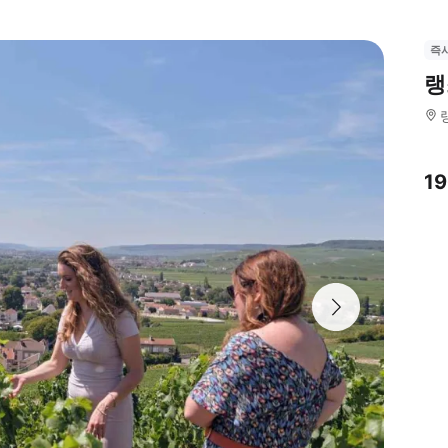
즉
랭
1