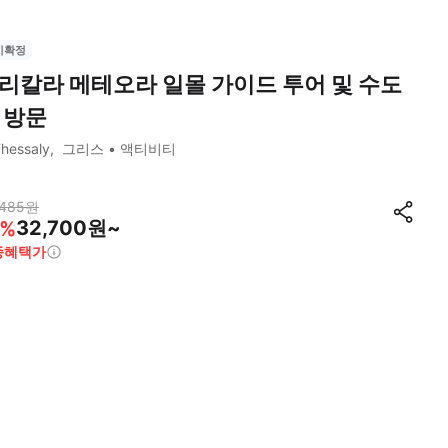
시확정
리칼라 메테오라 일몰 가이드 투어 및 수도
 방문
hessaly
그리스
액티비티
,485
원
32,700원~
%
종혜택가