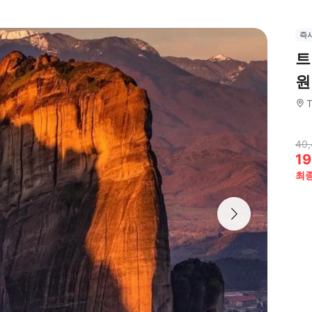
즉
트
원
T
40
19
최