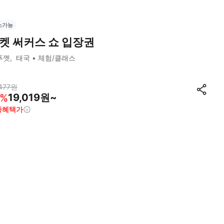
소가능
켓 써커스 쇼 입장권
푸껫
태국
체험/클래스
477
원
19,019원~
%
종혜택가