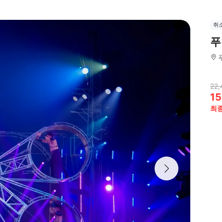
취
푸
22,
15
최