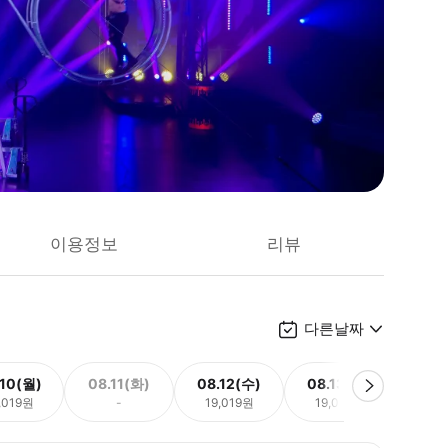
이용정보
리뷰
다른날짜
.10(월)
08.11(화)
08.12(수)
08.13(목)
08.
,019원
-
19,019원
19,019원
19,