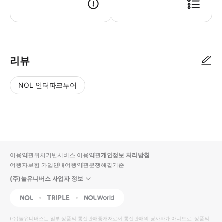
● 예약접수 후 확정이 되면 이용가능합니다. ● 바우처에 안내된 사용 방법
리뷰
NOL 인터파크투어
NOL
별
사
에서
점
진/
작성
높
동
된
은
영
리뷰
순
상
이용약관
위치기반서비스 이용약관
개인정보 처리방침
입니
여행자보험 가입안내
여행약관
분쟁해결기준
다.
(주)놀유니버스 사업자 정보
별
사
NOL
Triple
Interpark Global
점
진/
높
동
(주)놀유니버스
는 일부 상품의 통신판매중개자로서 통신판매의 당사자가 아니므로, 상품의