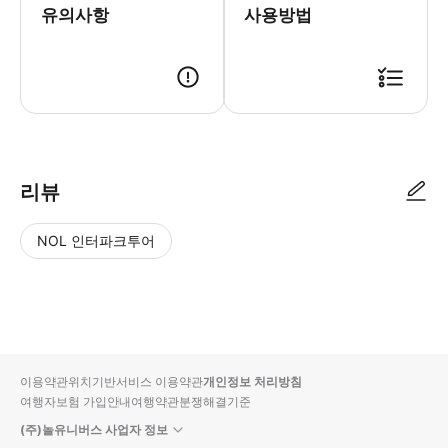
유의사항
사용방법
● 예약접수 후 확정이 되면 이용가능합니다. ● 바우처에 안내된 사용 방법
리뷰
NOL 인터파크투어
NOL
별
사
에서
점
진/
작성
높
동
된
은
영
리뷰
순
상
이용약관
위치기반서비스 이용약관
개인정보 처리방침
입니
여행자보험 가입안내
여행약관
분쟁해결기준
다.
(주)놀유니버스 사업자 정보