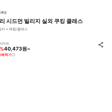
시확정
리 시드먼 빌리지 실외 쿠킹 클래스
발리
체험/클래스
109
원
40,473원~
%
종혜택가