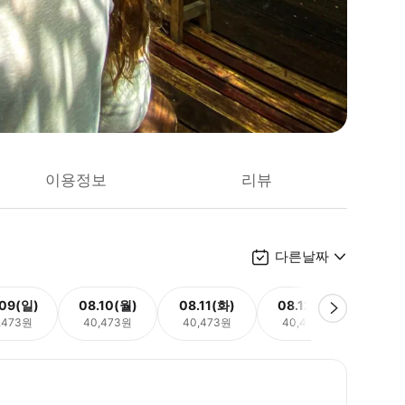
이용정보
리뷰
다른날짜
.09(일)
08.10(월)
08.11(화)
08.12(수)
08.
,473원
40,473원
40,473원
40,473원
40,