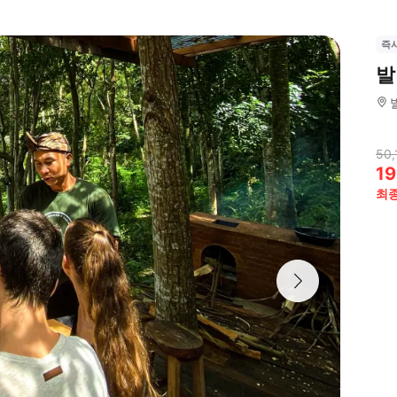
즉
발
50,
19
최