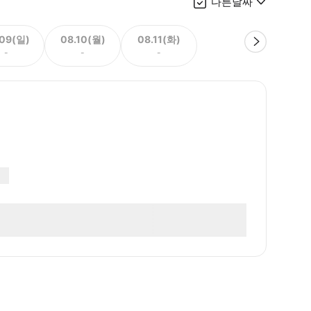
다른날짜
.09(일)
08.10(월)
08.11(화)
-
-
-