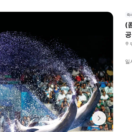
즉
(
공
일