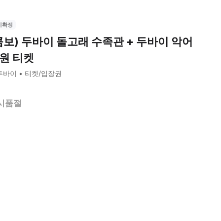
시확정
콤보) 두바이 돌고래 수족관 + 두바이 악어
원 티켓
두바이
티켓/입장권
시품절