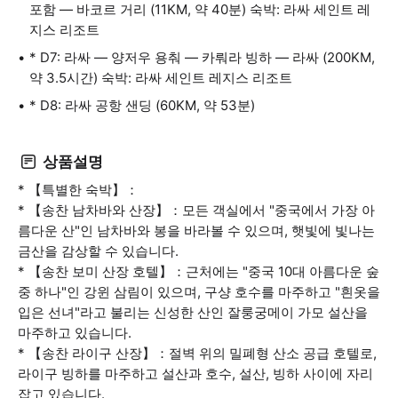
포함 — 바코르 거리 (11KM, 약 40분) 숙박: 라싸 세인트 레
지스 리조트
* D7: 라싸 — 양저우 용춰 — 카뤄라 빙하 — 라싸 (200KM,
약 3.5시간) 숙박: 라싸 세인트 레지스 리조트
* D8: 라싸 공항 샌딩 (60KM, 약 53분)
상품설명
* 【특별한 숙박】：
* 【송찬 남차바와 산장】：모든 객실에서 "중국에서 가장 아
름다운 산"인 남차바와 봉을 바라볼 수 있으며, 햇빛에 빛나는
금산을 감상할 수 있습니다.
* 【송찬 보미 산장 호텔】：근처에는 "중국 10대 아름다운 숲
중 하나"인 강윈 삼림이 있으며, 구샹 호수를 마주하고 "흰옷을
입은 선녀"라고 불리는 신성한 산인 잘룽궁메이 가모 설산을
마주하고 있습니다.
* 【송찬 라이구 산장】：절벽 위의 밀폐형 산소 공급 호텔로,
라이구 빙하를 마주하고 설산과 호수, 설산, 빙하 사이에 자리
잡고 있습니다.