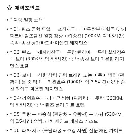
매력포인트
* 여행 일정 소개:
* D1: 린즈 공항 픽업 — 포장사구 — 야루짱부 대협곡 (낭가
파르바 일조금산 원경 감상 + 쒀송촌) (100KM, 약 1.5시간)
숙박: 송찬 낭가파르바 마운틴 레지던스
* D2: 린즈 — 세지라산구 — 루랑 린하이 — 루랑 찰시강촌
— 보미 (300KM, 약 5.5시간) 숙박: 송찬 보미 마운틴 레지
던스 호텔
* D3: 보미 — 강윈 삼림 경량 트레킹 또는 미두이 빙하 (관
광차) 둘 중 택 1 — 라원호수 (190KM, 약 3.5시간) 숙박: 송
찬 라이구 마운틴 레지던스
* D4: 라원호수 — 라이구 빙하 (관광차) — 루랑 (320KM,
약 5.5시간) 숙박: 린즈 폴리 아트 호텔
* D5: 루랑 — 바송춰 (관광차 + 유람선) — 라싸 (530KM,
약 6.5시간) 숙박: 라싸 세인트 레지스 리조트
* D6: 라싸 시내 (포탈라궁 + 조캉 사원) 전문 개인 가이드