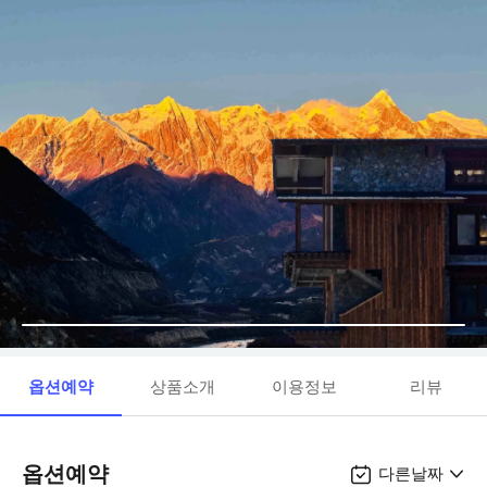
옵션예약
상품소개
이용정보
리뷰
옵션예약
다른날짜