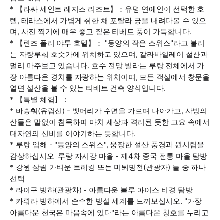
* 【라싸 세인트 레지스 리조트】：유명 연예인이 선택한 호
텔, 테라스에서 가볍게 취한 채 포탈라 궁을 내려다볼 수 있으
며, 사진 찍기에 매우 좋고 짙은 티베트 풍이 가득합니다.
* 【린즈 폴리 야투 호텔】： "동양의 작은 스위스"라고 불리
는 자탕루춰 호숫가에 위치하고 있으며, 갈라바일레이 설산과
멀리 마주보고 있습니다. 호수 전망 빌라는 루랑 전체에서 가
장 아름다운 경치를 자랑하는 위치이며, 모든 객실에서 창문을
열면 설산을 볼 수 있는 티베트 건축 양식입니다.
* 【특별 체험】：
* 바송춰(유람선) - 뱃머리가 수면을 가르며 나아가고, 사방의
산들은 말없이 침묵하며 마치 세상과 격리된 듯한 고요 속에서
대자연의 신비를 이야기하는 듯합니다.
* 루랑 임해 - "동양의 스위스", 웅장한 설산 풍경과 원시림을
감상하십시오. 루랑 자시강 마을 - 제4차 중국 전통 마을 탐방
* 강윈 삼림 가벼운 트레킹 또는 미퇴빙천(관광차) 둘 중 하나
선택
* 라이구 빙하(관광차) - 아름다운 블루 아이스 비경 탐방
* 카뤄라 빙하에서 순수한 빙설 세계를 느껴보십시오. "가장
아름다운 천국은 마음속에 있다"라는 아름다운 칭호를 누리고