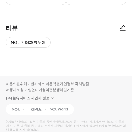
리뷰
NOL 인터파크투어
NOL
별
사
에서
점
진/
작성
높
동
된
은
영
리뷰
순
상
이용약관
위치기반서비스 이용약관
개인정보 처리방침
입니
여행자보험 가입안내
여행약관
분쟁해결기준
다.
(주)놀유니버스 사업자 정보
별
사
NOL
Triple
Interpark Global
점
진/
높
동
(주)놀유니버스
는 일부 상품의 통신판매중개자로서 통신판매의 당사자가 아니므로, 상품의
예약, 이용 및 환불 등 거래와 관련된 의무와 책임은 판매자에게 있으며
은
영
(주)놀유니버스
는 일
체 책임을 지지 않습니다.