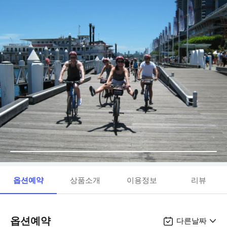
옵션예약
상품소개
이용정보
리뷰
옵션예약
다른날짜