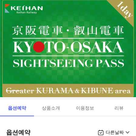
옵션예약
상품소개
이용정보
리뷰
옵션예약
다른날짜