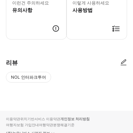
▶ 이용 제한 사항 * 【주의 사항】 ・
이런건 주의하세요
이렇게 사용하세요
유의사항
사용방법
▶ 바우처 예약 확정 후 바우처가 발급이 되었는지 확인해주세요. 사용 가능
리뷰
NOL 인터파크투어
NOL
별
사
에서
점
진/
작성
높
동
된
은
영
리뷰
순
상
이용약관
위치기반서비스 이용약관
개인정보 처리방침
입니
여행자보험 가입안내
여행약관
분쟁해결기준
다.