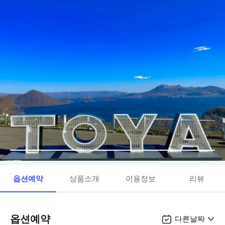
옵션예약
상품소개
이용정보
리뷰
옵션예약
다른날짜