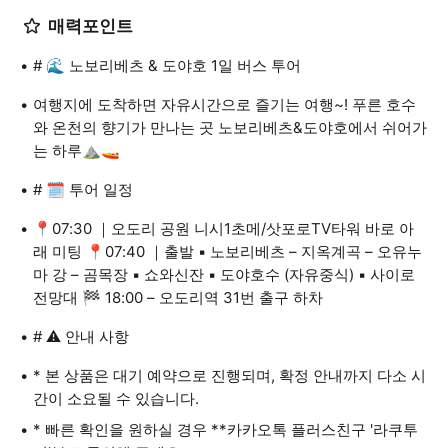
매력포인트
# 🌊 노보리베츠 & 도야호 1일 버스 투어
여행지에 도착하면 자유시간으로 즐기는 여행~! 푸른 호수
와 온천의 향기가 만나는 곳 노보리베츠&도야호에서 쉬어가
는 하루⛰️🚤
# 🗓 투어 일정
📍07:30 ｜오도리 공원 니시1초메/삿포로TV타워 바로 아
래 미팅 📍07:40 ｜출발 ▪️ 노보리베츠 – 지옥계곡 – 오유누
마 강 – 곰목장 ▪️ 쇼와신잔 ▪️ 도야호수 (자유중식) ▪️ 사이로
전망대 🏁 18:00 – 오도리역 31번 출구 하차
# ⚠️ 안내 사항
* 본 상품은 대기 예약으로 진행되며, 확정 안내까지 다소 시
간이 소요될 수 있습니다.
* 빠른 확인을 원하실 경우 **카카오톡 플러스친구 '라쿠투