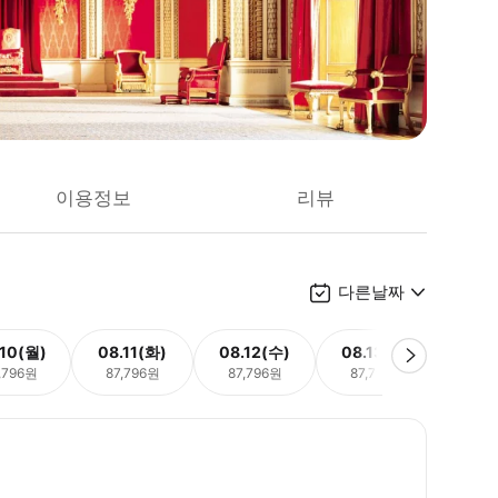
이용정보
리뷰
다른날짜
.10(월)
08.11(화)
08.12(수)
08.13(목)
08.
,796원
87,796원
87,796원
87,796원
87,