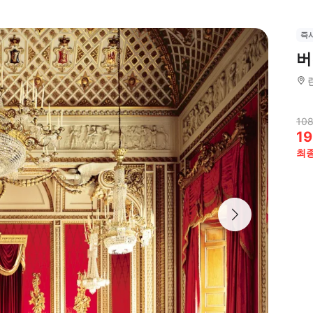
즉
버
108
19
최