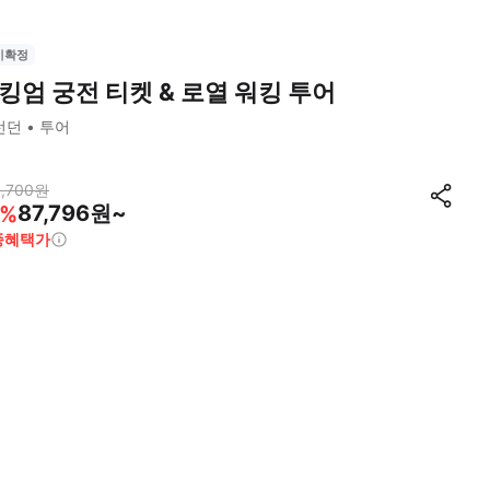
시확정
킹엄 궁전 티켓 & 로열 워킹 투어
런던
투어
,700
원
87,796원~
%
종혜택가