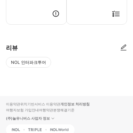
▶ 사용방법 * 집합 장소의 직원에게 스마트폰 티켓을 보여주세요. * 집합 
리뷰
NOL 인터파크투어
NOL
별
사
에서
점
진/
작성
높
동
된
은
영
리뷰
순
상
이용약관
위치기반서비스 이용약관
개인정보 처리방침
입니
여행자보험 가입안내
여행약관
분쟁해결기준
다.
(주)놀유니버스 사업자 정보
별
사
NOL
Triple
Interpark Global