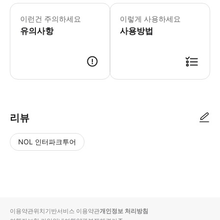
이런건 주의하세요
이렇게 사용하세요
유의사항
사용방법
리뷰
NOL 인터파크투어
NOL
별
사
에서
점
진/
작성
높
동
된
은
영
리뷰
순
상
이용약관
위치기반서비스 이용약관
개인정보 처리방침
입니