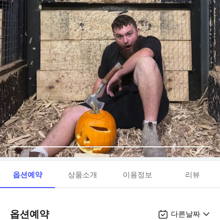
옵션예약
상품소개
이용정보
리뷰
옵션예약
다른날짜