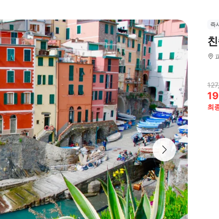
즉
친
127
19
최