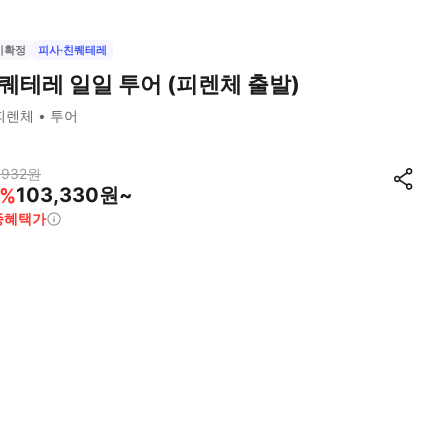
시확정
피사·친퀘테레
퀘테레 일일 투어 (피렌체 출발)
피렌체
투어
,932
원
103,330원~
%
종혜택가