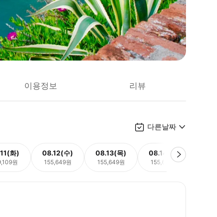
이용정보
리뷰
다른날짜
.11(화)
08.12(수)
08.13(목)
08.14(금)
08.
9,109원
155,649원
155,649원
155,649원
149