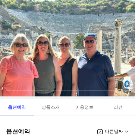
옵션예약
상품소개
이용정보
리뷰
옵션예약
다른날짜