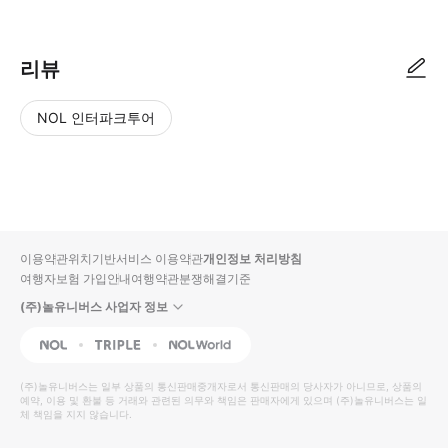
리뷰
NOL 인터파크투어
NOL
별
사
에서
점
진/
작성
높
동
된
은
영
리뷰
순
상
이용약관
위치기반서비스 이용약관
개인정보 처리방침
입니
여행자보험 가입안내
여행약관
분쟁해결기준
다.
(주)놀유니버스 사업자 정보
별
사
NOL
Triple
Interpark Global
점
진/
높
동
(주)놀유니버스
는 일부 상품의 통신판매중개자로서 통신판매의 당사자가 아니므로, 상품의
예약, 이용 및 환불 등 거래와 관련된 의무와 책임은 판매자에게 있으며
은
영
(주)놀유니버스
는 일
체 책임을 지지 않습니다.
순
상