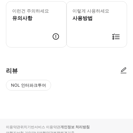
본 액티비티에는 강화된 건강 & 위생
이런건 주의하세요
이렇게 사용하세요
유의사항
사용방법
리뷰
NOL 인터파크투어
NOL
별
사
에서
점
진/
작성
높
동
된
은
영
리뷰
순
상
이용약관
위치기반서비스 이용약관
개인정보 처리방침
입니
여행자보험 가입안내
여행약관
분쟁해결기준