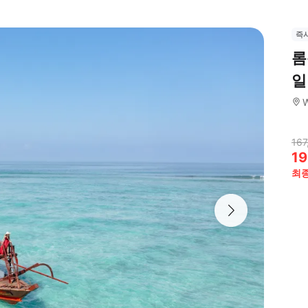
즉
롬
일
W
167
19
최