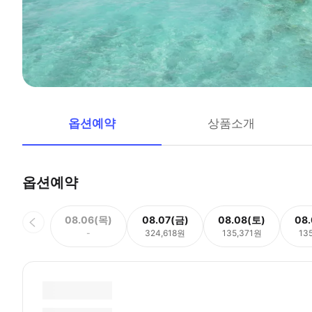
옵션예약
상품소개
옵션예약
08.06(목)
08.07(금)
08.08(토)
08
-
324,618원
135,371원
13