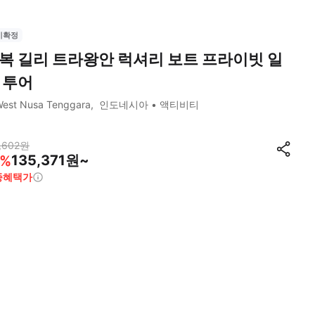
시확정
복 길리 트라왕안 럭셔리 보트 프라이빗 일
 투어
est Nusa Tenggara
인도네시아
액티비티
,602
원
135,371원~
%
종혜택가