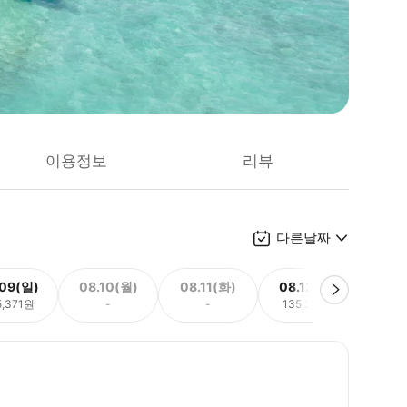
이용정보
리뷰
다른날짜
.09(일)
08.10(월)
08.11(화)
08.12(수)
08.
5,371원
-
-
135,371원
135