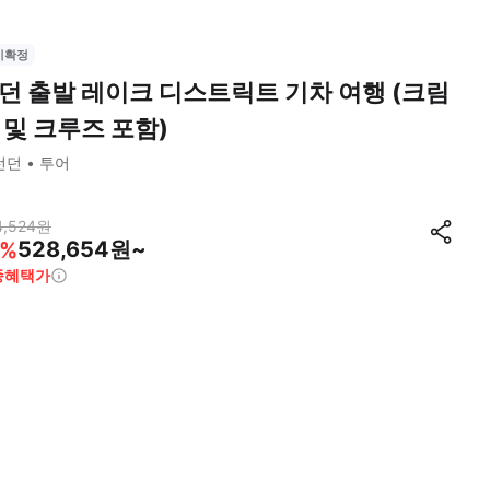
시확정
던 출발 레이크 디스트릭트 기차 여행 (크림
 및 크루즈 포함)
런던
투어
4,524
원
528,654원~
%
종혜택가