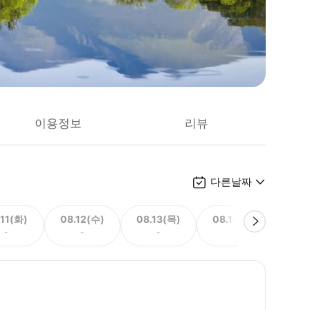
이용정보
리뷰
다른날짜
.11(화)
08.12(수)
08.13(목)
08.14(금)
08.
-
-
-
-