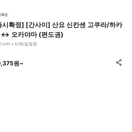
시확정
즉시확정] [간사이] 산요 신칸센 고쿠라/하카
 ↔︎ 오카야마 (편도권)
오사카
티켓/입장권
0,375원~