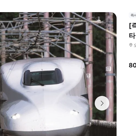
즉
[
타
8