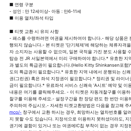
■ 연령 구분
- 성인 : 만 12세이상- 아동 : 만6-11세
■ 이용 열차/좌석 타입
■ 티켓 교환 시 유의 사항
- 패스를 수령하려면 여권을 제시하여야 합니다.- 해당 상품은 
행되지 않습니다.- 본 티켓은 '단기체제'에 해당하는 체류자격을 
자 소지자는 사용할 수 없으며, 일본 국적을 가진 분도 사용할 수
탑승 전 JR 서일본역에서 미리 구매하여야 합니다.* 유효한 지
과 별도의 특급권이 필요합니다.(Hello Kitty Shinkansen
도의 특급권이 필요합니다.* 유효한 지역 내에서 운행되는 신쾌속
권(그린권) 혹은 좌석 지정권이 필요합니다.* 정리권 및 라이
금이 필요합니다.* 유료좌석 서비스 신쾌속 ‘A시트’ 예약 및 
내용은 여기를 클릭해주세요. - 이 티켓은 자동개찰구를 이용하
찰구를 이용해 주세요.- 설정구간을 한 장당 편도 한 번만 이용
주의하여 주십시오.- 자세한 티켓교환방법은 다음을 참고해 주
mco/-
창구에서 교환 하시는 경우, 희망하시는 열차번호를 알려
지 못할 수도 있습니다. 지정석으로 이용하지 못하셨더라도, 지
권기에 결함이 있거나 또는 여권에IC칩 부착이 없는 경우 지