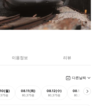
이용정보
리뷰
다른날짜
.10(월)
08.11(화)
08.12(수)
08.13(목)
08.
,375원
80,375원
80,375원
80,375원
80,