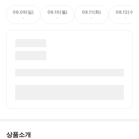
08.09(일)
08.10(월)
08.11(화)
08.12(수)
-
-
-
-
상품소개