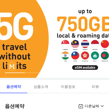
옵션예약
상품소개
이용정보
리뷰
옵션예약
다른날짜