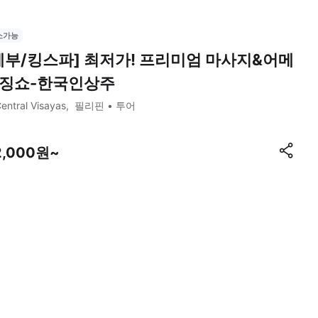
소가능
세부/킹스파] 최저가! 프리미엄 마사지&어메
징쇼-한국인상주
entral Visayas
필리핀
투어
2,000원~