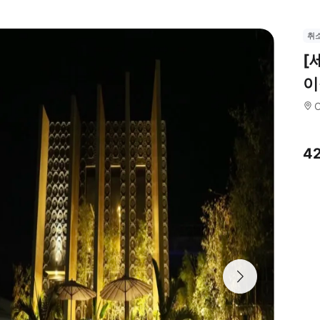
취
[
이
C
4