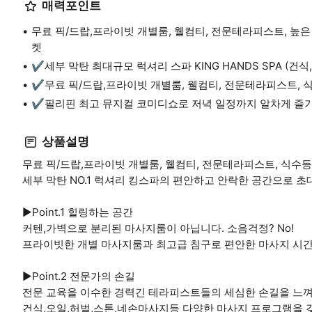
매력포인트
무료 픽/드랍,프라이빗 개별룸, 웰컴티, 전문테라피스트, 높은
켓
✔️세부 막탄 최대규모 럭셔리 스파 KING HANDS SPA (건식
✔️무료 픽/드랍,프라이빗 개별룸, 웰컴티, 전문테라피스트, 
✔️필리핀 최고 뮤지컬 코미디쇼로 저녁 일정까지 알차게 즐
상품설명
무료 픽/드랍,프라이빗 개별룸, 웰컴티, 전문테라피스트, 식수
세부 막탄 NO.1 럭셔리 킹스파의 편안하고 안락한 공간으로 초
▶️Point.1 힐링하는 공간
커텐,가벽으로 분리된 마사지룸이 아닙니다. 소음걱정? No!
프라이빗한 개별 마사지룸과 최고급 침구로 편안한 마사지 시간
▶️Point.2 전문가의 손길
전문 교육을 이수한 경력긴 테라피스트들의 세심한 손길을 느
건식,오일,허벌,스톤,네손마사지등 다양한 마사지 프로그램을 