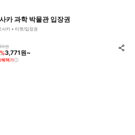
사카 과학 박물관 입장권
오사카
티켓/입장권
69
원
3,771원~
%
종혜택가