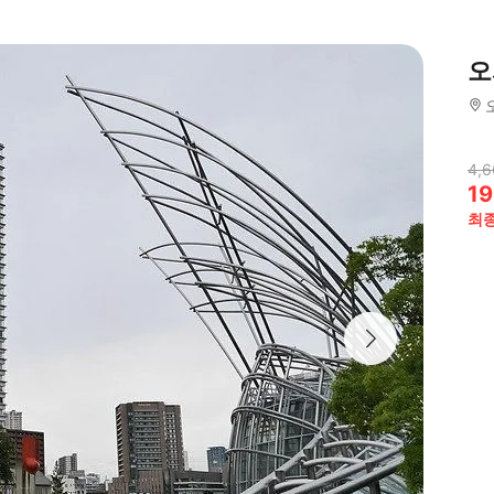
오
4,6
19
최