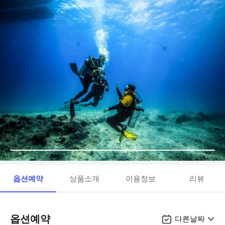
옵션예약
상품소개
이용정보
리뷰
옵션예약
다른날짜