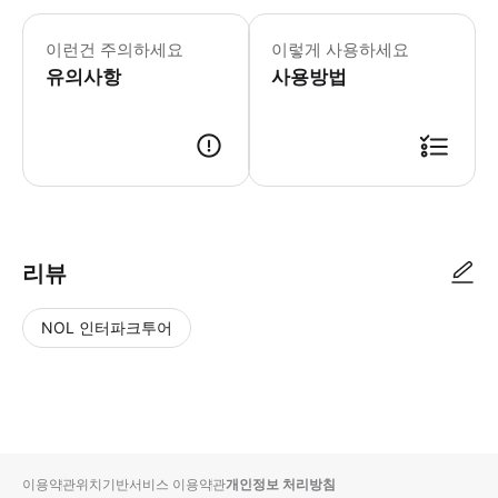
이런건 주의하세요
이렇게 사용하세요
유의사항
사용방법
리뷰
NOL 인터파크투어
NOL
별
사
에서
점
진/
작성
높
동
된
은
영
리뷰
순
상
이용약관
위치기반서비스 이용약관
개인정보 처리방침
입니