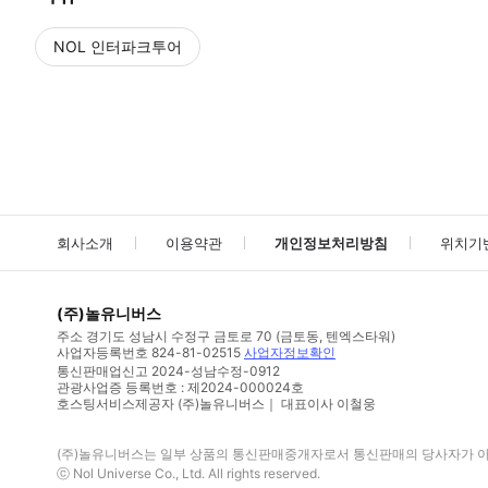
NOL 인터파크투어
NOL
에서 작성된 리뷰 입니다.
별점 높은순
별점 높은순
회사소개
이용약관
개인정보처리방침
위치기
(주)놀유니버스
주소
경기도 성남시 수정구 금토로 70 (금토동, 텐엑스타워)
사업자등록번호
824-81-02515
사업자정보확인
통신판매업신고
2024-성남수정-0912
관광사업증 등록번호 : 제2024-000024호
호스팅서비스제공자 (주)놀유니버스｜ 대표이사 이철웅
(주)놀유니버스
는 일부 상품의 통신판매중개자로서 통신판매의 당사자가 아니
ⓒ
Nol Universe Co
., Ltd. All rights reserved.