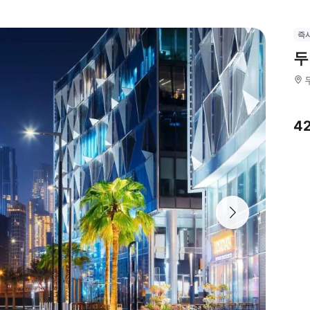
즉
두
4