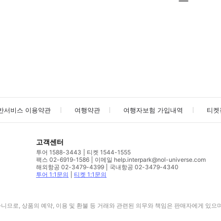
사진/동영상
사진/동영상
반서비스 이용약관
여행약관
여행자보험 가입내역
티켓
고객센터
투어 1588-3443
티켓 1544-1555
팩스 02-6919-1586
이메일 help.interpark@nol-universe.com
해외항공 02-3479-4399
국내항공 02-3479-4340
투어 1:1문의
티켓 1:1문의
므로, 상품의 예약, 이용 및 환불 등 거래와 관련된 의무와 책임은 판매자에게 있으