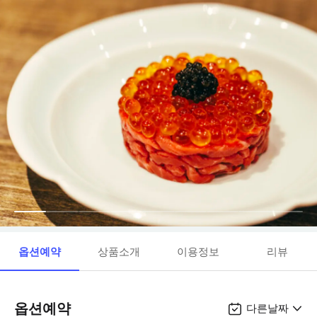
옵션예약
상품소개
이용정보
리뷰
옵션예약
다른날짜