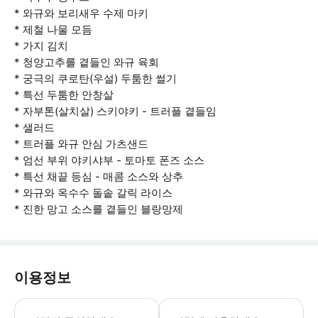
* 와규와 보리새우 수제 마키
* 제철 나물 모듬
* 가지 김치
* 청양고추를 곁들인 와규 육회
* 궁극의 쿠로탄(우설) 두툼한 썰기
* 특선 두툼한 안창살
* 자부톤(살치살) 스키야키 - 트러플 곁들임
* 샐러드
* 트러플 와규 안심 가츠샌드
* 엄선 부위 야키샤부 - 토마토 폰즈 소스
* 특선 채끝 등심 - 매콤 소스와 상추
* 와규와 옥수수 돌솥 갈릭 라이스
* 진한 망고 소스를 곁들인 블랑망제
이용정보
사진은 이미지입니다. 표기된 금액은 1