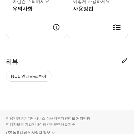
이런건 주의하세요
이렇게 사용하세요
유의사항
사용방법
가게 점원이 예약 정보(예약 번호, 이름, 전화번호)를 확인 후 입장 가능
리뷰
NOL 인터파크투어
NOL
별
사
에서
점
진/
작성
높
동
된
은
영
리뷰
순
상
이용약관
위치기반서비스 이용약관
개인정보 처리방침
입니
여행자보험 가입안내
여행약관
분쟁해결기준
다.
(주)놀유니버스 사업자 정보