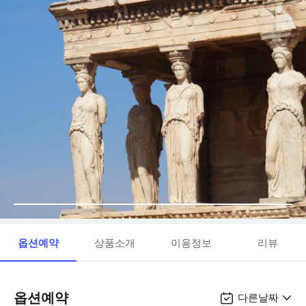
옵션예약
상품소개
이용정보
리뷰
옵션예약
다른날짜