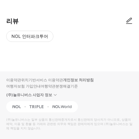
리뷰
NOL 인터파크투어
NOL
별
사
에서
점
진/
작성
높
동
된
은
영
리뷰
순
상
이용약관
위치기반서비스 이용약관
개인정보 처리방침
입니
여행자보험 가입안내
여행약관
분쟁해결기준
다.
(주)놀유니버스 사업자 정보
별
사
NOL
Triple
Interpark Global
점
진/
높
동
(주)놀유니버스
는 일부 상품의 통신판매중개자로서 통신판매의 당사자가 아니므로, 상품의
예약, 이용 및 환불 등 거래와 관련된 의무와 책임은 판매자에게 있으며
은
영
(주)놀유니버스
는 일
체 책임을 지지 않습니다.
순
상