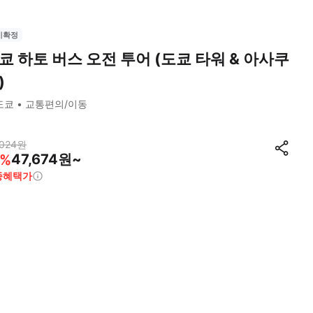
시확정
쿄 하토 버스 오전 투어 (도쿄 타워 & 아사쿠
)
도쿄
교통편의/이동
024
원
47,674원~
%
종혜택가