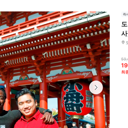
즉
도
사
59,
19
최