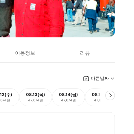
이용정보
리뷰
다른날짜
.12(수)
08.13(목)
08.14(금)
08.15(토)
08.
,674원
47,674원
47,674원
47,674원
47,