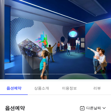
옵션예약
상품소개
이용정보
리뷰
옵션예약
다른날짜