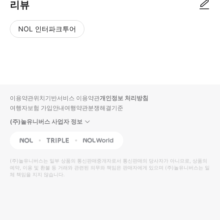
리뷰
NOL 인터파크투어
NOL
별
사
에서
점
진/
작성
높
동
된
은
영
리뷰
순
상
이용약관
위치기반서비스 이용약관
개인정보 처리방침
입니
여행자보험 가입안내
여행약관
분쟁해결기준
다.
(주)놀유니버스 사업자 정보
별
사
NOL
Triple
Interpark Global
점
진/
높
동
(주)놀유니버스
는 일부 상품의 통신판매중개자로서 통신판매의 당사자가 아니므로, 상품의
예약, 이용 및 환불 등 거래와 관련된 의무와 책임은 판매자에게 있으며
은
영
(주)놀유니버스
는 일
체 책임을 지지 않습니다.
순
상