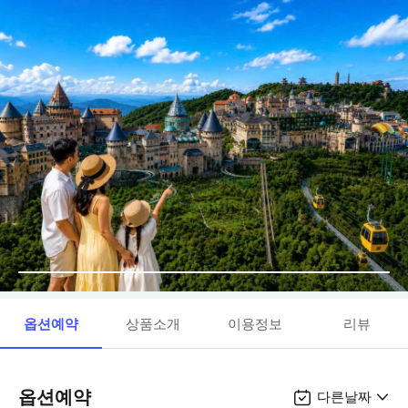
옵션예약
상품소개
이용정보
리뷰
옵션예약
다른날짜