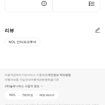
리뷰
NOL 인터파크투어
NOL
별
사
에서
점
진/
작성
높
동
된
은
영
리뷰
순
상
이용약관
위치기반서비스 이용약관
개인정보 처리방침
입니
여행자보험 가입안내
여행약관
분쟁해결기준
다.
(주)놀유니버스 사업자 정보
별
사
NOL
Triple
Interpark Global
점
진/
높
동
(주)놀유니버스
는 일부 상품의 통신판매중개자로서 통신판매의 당사자가 아니므로, 상품의