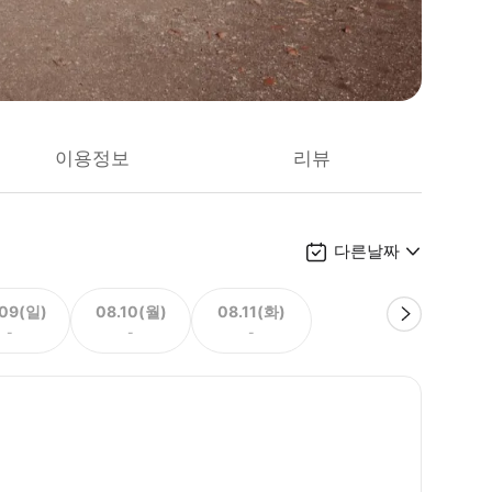
이용정보
리뷰
다른날짜
.09(일)
08.10(월)
08.11(화)
-
-
-