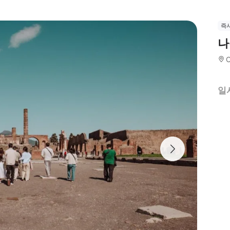
즉
나
일