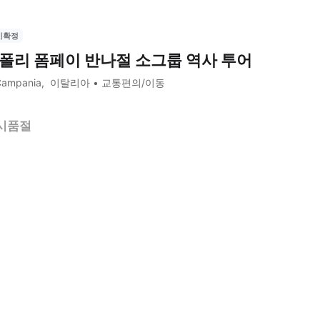
시확정
폴리 폼페이 반나절 소그룹 역사 투어
Campania
이탈리아
교통편의/이동
시품절