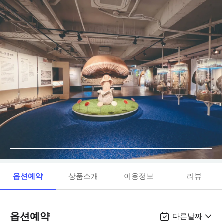
옵션예약
상품소개
이용정보
리뷰
옵션예약
다른날짜