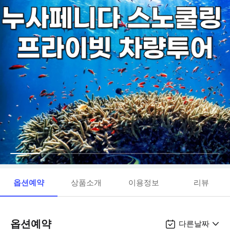
옵션예약
상품소개
이용정보
리뷰
옵션예약
다른날짜