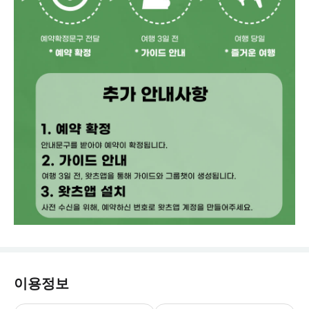
이용정보
[출발지/도착지 기준] 사누르,스미냑,꾸