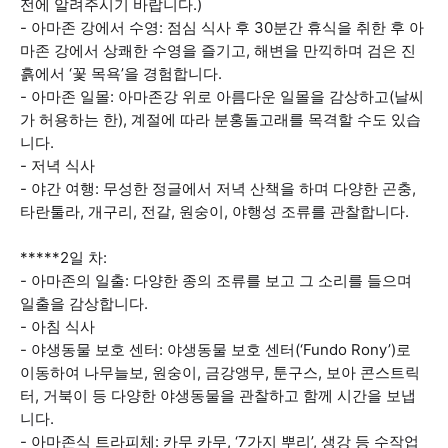
전에 알려주시기 바랍니다.)
- 아마존 강에서 수영: 점심 식사 후 30분간 휴식을 취한 후 아
마존 강에서 상쾌한 수영을 즐기고, 해변을 만끽하며 검은 진
흙에서 ‘꽃 목욕’을 경험합니다.
- 아마존 일몰: 아마존강 위로 아름다운 일몰을 감상하고(날씨
가 허용하는 한), 계절에 따라 분홍돌고래를 목격할 수도 있습
니다.
- 저녁 식사
- 야간 여행: 무성한 정글에서 저녁 산책을 하며 다양한 곤충,
타란툴라, 개구리, 전갈, 원숭이, 야행성 조류를 관찰합니다.
*****2일 차:
- 아마존의 일출: 다양한 종의 조류를 보고 그 소리를 들으며
일출을 감상합니다.
- 아침 식사
- 야생동물 보호 센터: 야생동물 보호 센터(‘Fundo Rony’)로
이동하여 나무늘보, 원숭이, 금강앵무, 툰구스, 보아 콘스트릭
터, 거북이 등 다양한 야생동물을 관찰하고 함께 시간을 보냅
니다.
- 아마존식 트라피체: 카무 카무, ‘7가지 뿌리’, 생강 등 수작업