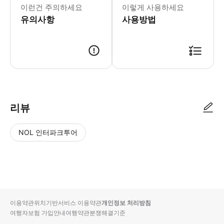
이런건 주의하세요
이렇게 사용하세요
유의사항
사용방법
● 예약접수 후 확정이 되면 이용가능합니다. ● 바우처에 안내된 사용 방법
리뷰
NOL 인터파크투어
NOL
별
사
에서
점
진/
작성
높
동
된
은
영
리뷰
순
상
이용약관
위치기반서비스 이용약관
개인정보 처리방침
입니
여행자보험 가입안내
여행약관
분쟁해결기준
다.