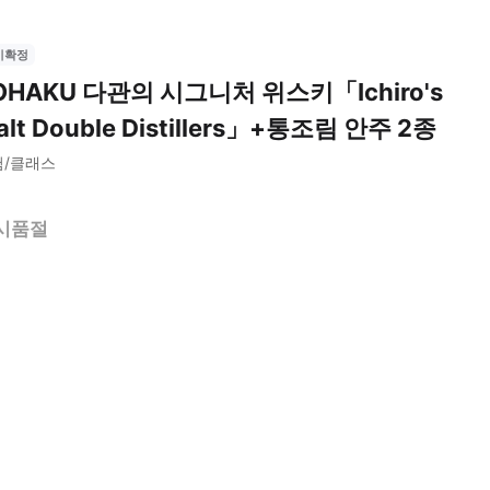
시확정
OHAKU 다관의 시그니처 위스키「Ichiro's
alt Double Distillers」+통조림 안주 2종
험/클래스
시품절