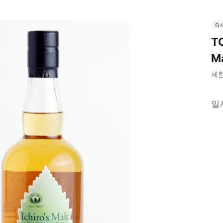
즉
T
M
체
일