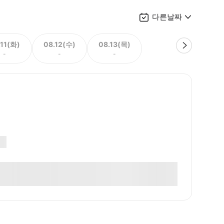
다른날짜
.11(화)
08.12(수)
08.13(목)
-
-
-