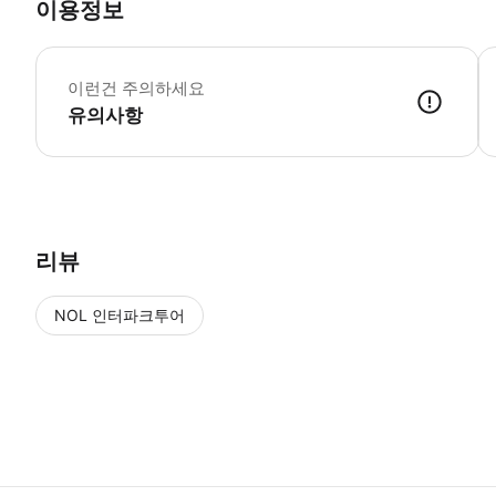
이용정보
이런건 주의하세요
유의사항
본 티켓에는 도쿄국립박물관 종합문화전 입장료가 포함되어 있습니다. 세트
리뷰
NOL 인터파크투어
NOL
에서 작성된 리뷰 입니다.
별점 높은순
별점 높은순