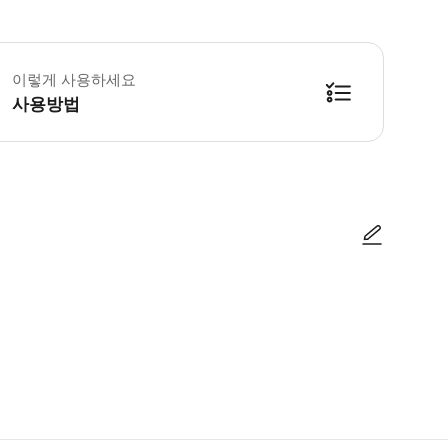
이렇게 사용하세요
사용방법
의 통조림은 오마카세로 제공되나, 알레르기 등이 있으신 분은 직원에게 말씀해 
사진/동영상
사진/동영상