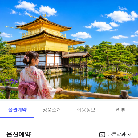
옵션예약
상품소개
이용정보
리뷰
옵션예약
다른날짜