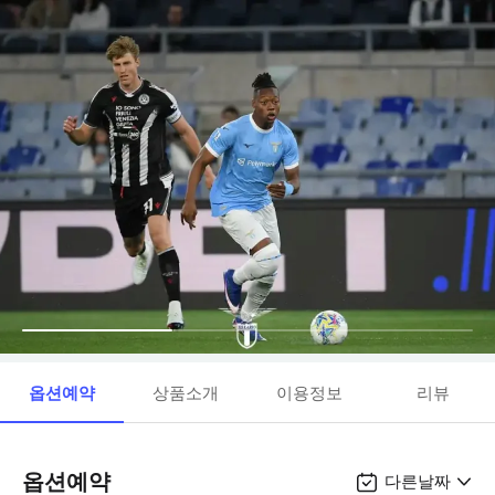
옵션예약
상품소개
이용정보
리뷰
옵션예약
다른날짜