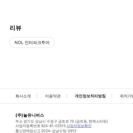
● 예약접수 후 확정이 되면 이용가능합니다. ● 바우처에 안내된 사용 
리뷰
NOL 인터파크투어
NOL
에서 작성된 리뷰 입니다.
별점 높은순
별점 높은순
회사소개
이용약관
개인정보처리방침
위치기
(주)놀유니버스
주소
경기도 성남시 수정구 금토로 70 (금토동, 텐엑스타워)
사업자등록번호
824-81-02515
사업자정보확인
통신판매업신고
2024-성남수정-0912