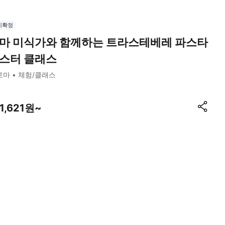
시확정
마 미식가와 함께하는 트라스테베레 파스타
스터 클래스
로마
체험/클래스
1,621원~