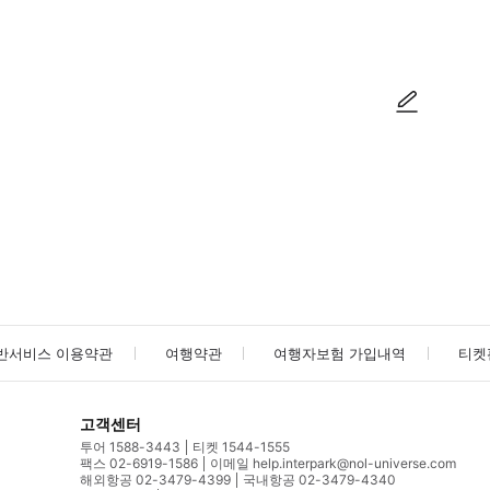
방법을 확인한 후 이용해 주시기 바랍니다. ● 48시간 이내에 바우처를 받지 
사진/동영상
사진/동영상
반서비스 이용약관
여행약관
여행자보험 가입내역
티켓
고객센터
투어 1588-3443
티켓 1544-1555
팩스 02-6919-1586
이메일 help.interpark@nol-universe.com
해외항공 02-3479-4399
국내항공 02-3479-4340