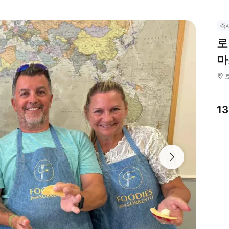
즉
로
마
13